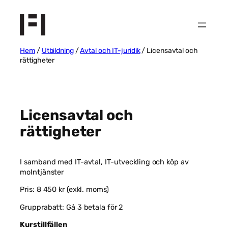
Hoppa
till
innehåll
Hem
/
Utbildning
/
Avtal och IT-juridik
/ Licensavtal och
rättigheter
Licensavtal och
rättigheter
I samband med IT-avtal, IT-utveckling och köp av
molntjänster
Pris: 8 450 kr (exkl. moms)
Grupprabatt: Gå 3 betala för 2
Kurstillfällen