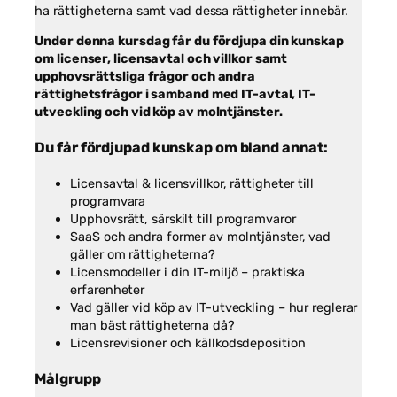
hemsidan.
ha rättigheterna samt vad dessa rättigheter innebär.
Under denna kursdag får du fördjupa din kunskap
om licenser, licensavtal och villkor samt
Marknadsföring
upphovsrättsliga frågor och andra
Genom att dela
med dig av dina
rättighetsfrågor i samband med IT-avtal, IT-
intressen och
utveckling och vid köp av molntjänster.
ditt beteende när
du surfar ökar du
Du får fördjupad kunskap om bland annat:
chansen att få se
personligt
Licensavtal & licensvillkor, rättigheter till
anpassat
programvara
innehåll och
Upphovsrätt, särskilt till programvaror
erbjudanden.
SaaS och andra former av molntjänster, vad
gäller om rättigheterna?
Licensmodeller i din IT-miljö – praktiska
erfarenheter
Vad gäller vid köp av IT-utveckling – hur reglerar
man bäst rättigheterna då?
Licensrevisioner och källkodsdeposition
Målgrupp