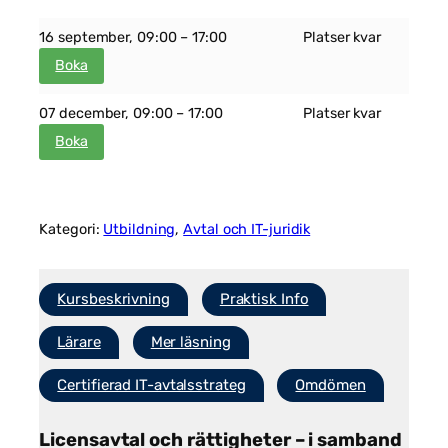
16 september
, 09:00 – 17:00
Platser kvar
Boka
07 december
, 09:00 – 17:00
Platser kvar
Boka
Nödvändiga
Dessa kakor
går inte att
välja bort. De
Kategori:
Utbildning
, 
Avtal och IT-juridik
behövs för
att hemsidan
över huvud
taget ska
Kursbeskrivning
Praktisk Info
fungera.
Lärare
Mer läsning
Statistik
Certifierad IT-avtalsstrateg
Omdömen
För att vi ska
kunna
förbättra
Licensavtal och rättigheter – i samband