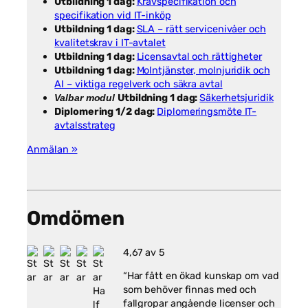
Utbildning 1 dag:
Kravspecifikation och
specifikation vid IT-inköp
Utbildning 1 dag:
SLA – rätt servicenivåer och
kvalitetskrav i IT-avtalet
Utbildning 1 dag:
Licensavtal och rättigheter
Utbildning 1 dag:
Molntjänster, molnjuridik och
AI – viktiga regelverk och säkra avtal
Utbildning 1 dag:
Säkerhetsjuridik
Valbar modul
Diplomering 1/2 dag:
Diplomeringsmöte IT-
avtalsstrateg
Anmälan »
Omdömen
4,67 av 5
“Har fått en ökad kunskap om vad
som behöver finnas med och
fallgropar angående licenser och