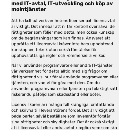
hemsidans
med IT-avtal, IT-utveckling och köp av
funktionalitet
molntjänster
och
uppbyggnad,
Att ha koll på verksamhetens licenser och licensavtal
baserat på
är viktigt. Det innebär att ni får kontroll över såväl de
hur
rättigheter som följer med detta, men också kunskap
hemsidan
om de begränsningar som kan finnas. Ansvaret att
används.
upprätta ett licensavtal kräver inte bara uppdaterad
kunskap om teknik utan också förståelse för
upphovsrättsliga regler och kommersiella villkor.
Upplevelse
För att vår
När vi använder programvaror eller andra IT-tjänster i
hemsida ska
vår verksamhet för detta alltid med sig frågor om
prestera så
rättigheter d.v.s. hur får vi använda programvaran eller
bra som
tjänsten, och vad vi får göra med den. Om du
möjligt under
använder programvaran eller tjänsten på felaktigt sätt
ditt besök.
Om du nekar
riskerar du påföljd som skadestånd eller böter.
de här
Licensvillkoren är i många fall krångliga, omfattande
kakorna
kommer viss
och skrivna till leverantörens fördel. Det är viktigt att
funktionalitet
båda parter, såväl beställare som leverantör förstår
att försvinna
sina rättigheter och skyldigheter. Det är också viktigt
från
att i licensavtal eller andra avtal klargöra vem som ska