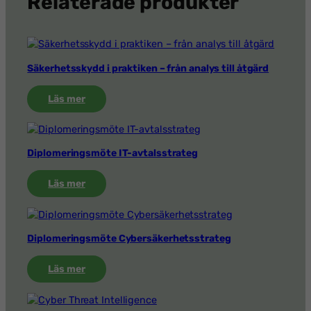
Relaterade produkter
Säkerhetsskydd i praktiken – från analys till åtgärd
:
Läs mer
Säkerhetsskydd
i
praktiken
–
Diplomeringsmöte IT-avtalsstrateg
från
analys
:
Läs mer
till
Diplomeringsmöte
åtgärd
IT-
avtalsstrateg
Diplomeringsmöte Cybersäkerhetsstrateg
:
Läs mer
Diplomeringsmöte
Cybersäkerhetsstrateg