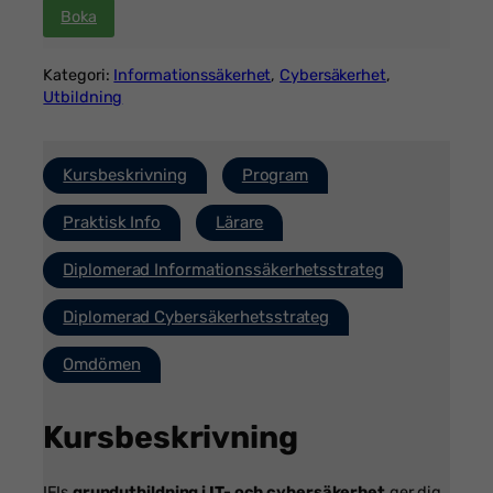
Boka
Kategori:
Informationssäkerhet
, 
Cybersäkerhet
, 
Utbildning
Kursbeskrivning
Program
Praktisk Info
Lärare
Diplomerad Informationssäkerhetsstrateg
Diplomerad Cybersäkerhetsstrateg
Omdömen
Kursbeskrivning
IFIs
grundutbildning i IT- och cybersäkerhet
ger dig