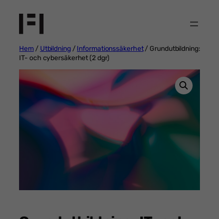
Hoppa
till
innehåll
Hem
/
Utbildning
/
Informationssäkerhet
/ Grundutbildning:
IT- och cybersäkerhet (2 dgr)