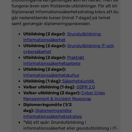
Utbildningarna kan genomgås som en helhet, men de
fungerar även som fristående utbildningar. För att bli
Diplomerad Informationssäkerhetsstrateg krävs att du
går nedanstående kurser (minst 7 dagar) på temat
samt genomgår diplomeringsprocessen.
Utbildning (2 dagar)
:
Grundutbildning:
Informationssäkerhet
Utbildning (2 dagar):
Grundutbildning
IT-och
cybersäkerhet
Utbildning (2 dagar):
Praktiskt
informationssäkerhetsarbete
Utbildning (2 dagar):
Informationssäkerhetskultur
Utbildning (1 dag):
Säkerhetsjuridik
Valbar utbildning (1 dag)
:
GDPR 2.0
Valbar utbildning (2 dagar):
Cyber Crisis
Management & Incident Response
Diplomeringsmöte (1/2
dag):
Diplomeringsmöte
Informationssäkerhetsstrateg
*Välj ett spår: Grundutbildning i
informationssäkerhet eller grundutbildning i IT-