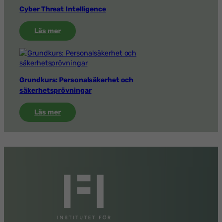
Cyber Threat Intelligence
:
Läs mer
Cyber
Threat
Intelligence
Grundkurs: Personalsäkerhet och
säkerhetsprövningar
:
Läs mer
Grundkurs:
Personalsäkerhet
och
säkerhetsprövningar