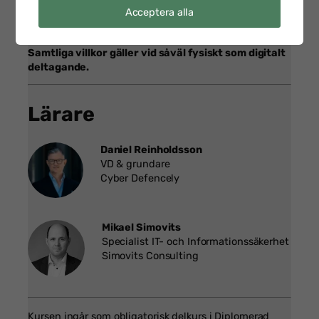
Acceptera alla
ej. Vi reserverar oss för eventuella ändringar i
programmet.
Samtliga villkor gäller vid såväl fysiskt som digitalt
deltagande.
Lärare
Daniel Reinholdsson
VD & grundare
Cyber Defencely
Mikael Simovits
Specialist IT- och Informationssäkerhet
Simovits Consulting
Kursen ingår som obligatorisk delkurs i Diplomerad