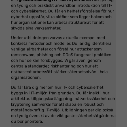
en tydlig och praktiskt användbar introduktion till IT-
och cybersäkerhet. Du får en helhetsförståelse för hur
cyberhot uppstår, vilka aktörer som ligger bakom och
hur organisationer kan arbeta strukturerat för att
skydda sina verksamheter.
Under utbildningen varvas aktuella exempel med
konkreta metoder och modeller. Du lär dig identifiera
vanliga sårbarheter och förstå hur attacker som
ransomware, phishing och DDoS fungerar i praktiken –
och hur de kan förebyggas. Vi går även igenom
centrala standarder, riskhantering och hur ett
riskbaserat arbetssätt stärker säkerhetsnivån i hela
organisationen.
Du får lära dig mer om hur IT- och cybersäkerhet
byggs in i IT-miljön från grunden. Du får insikt i hur
arkitektur, tillgångskartläggning, nätverkssäkerhet och
kryptering samverkar för att skapa en robust och
motståndskraftig IT-miljö. Utbildningen ger dig också
en tydlig översikt av de viktigaste säkerhetsåtgärderna
du bör prioritera.