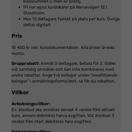
klassrummet (i mån av plats).
IFI har egna kurslokaler på Narvavägen 12 i
Stockholm.
Max 12 deltagare fysiskt på plats per kurs. Övriga
deltar digitalt
Pris
15 450 kr inkl. kursdokumentation. Alla priser är exkl.
moms.
Grupprabatt:
Anmäl 3 deltagare, betala för 2. Gäller
vid samtidig anmälan och kan inte kombineras med
andra rabatter. Ange två kollegor under “medföljande
kollegor” i anmälningsformuläret, så får du rabatten.
Villkor
Avbokningsvillkor:
Ev. återbud ska anmälas senast 4 veckor före aktuell
kurs, annars debiteras halva avgiften. Vid återbud 3
veckor före start debiteras hela avgiften.
Ombokningsvillkor: