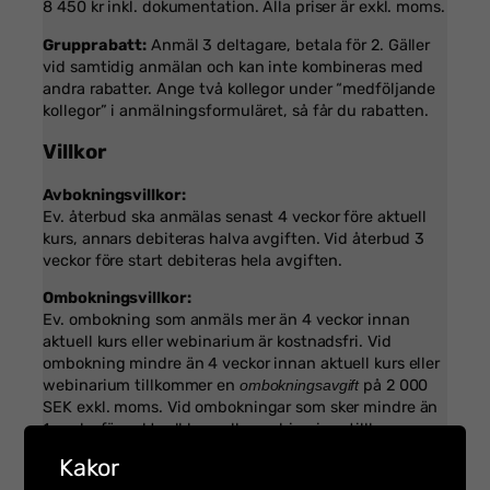
8 450 kr inkl. dokumentation. Alla priser är exkl. moms.
Grupprabatt:
Anmäl 3 deltagare, betala för 2. Gäller
vid samtidig anmälan och kan inte kombineras med
andra rabatter. Ange två kollegor under “medföljande
kollegor” i anmälningsformuläret, så får du rabatten.
Villkor
Avbokningsvillkor:
Ev. återbud ska anmälas senast 4 veckor före aktuell
kurs, annars debiteras halva avgiften. Vid återbud 3
veckor före start debiteras hela avgiften.
Ombokningsvillkor:
Ev. ombokning som anmäls mer än 4 veckor innan
aktuell kurs eller webinarium är kostnadsfri. Vid
ombokning mindre än 4 veckor innan aktuell kurs eller
webinarium tillkommer en
på 2 000
ombokningsavgift
SEK exkl. moms. Vid ombokningar som sker mindre än
1 vecka före aktuell kurs eller webinarium tillkommer
en
på 3 000 SEK exkl moms.
ombokningsavgift
Kakor
Byte mellan digitalt och/eller fysiskt deltagande: