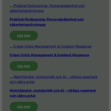
Praktisk fördjupning: Personalsäkerhet och
säkerhetsprövningar
:
Läs mer
Praktisk
fördjupning:
Personalsäkerhet
och
Cyber Crisis Management & Incident Response
säkerhetsprövningar
:
Läs mer
Cyber
Crisis
Management
&
Incident
Molntjänster, molnjuridik och AI – viktiga regelverk
Response
och säkra avtal
:
Läs mer