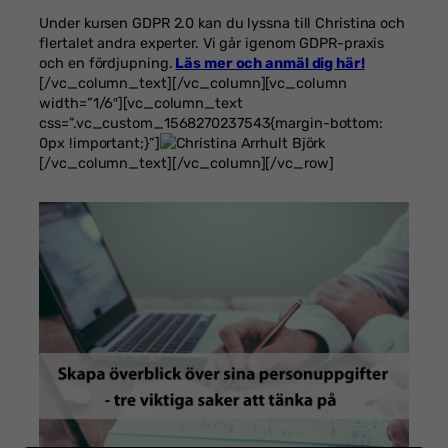
Under kursen GDPR 2.0 kan du lyssna till Christina och
flertalet andra experter. Vi går igenom GDPR-praxis
och en fördjupning.
Läs mer och anmäl dig här!
[/vc_column_text][/vc_column][vc_column
width=”1/6″][vc_column_text
css=”.vc_custom_1568270237543{margin-bottom:
0px !important;}”]
[/vc_column_text][/vc_column][/vc_row]