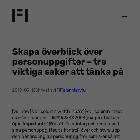
Hoppa
till
innehåll
Skapa överblick över
personuppgifter – tre
viktiga saker att tänka på
2019-09-12
Skrivet av
IFI
i
Talarintervju
[vc_row][vc_column width=”5/6″][vc_column_text
css=”.vc_custom_1579528439004{margin-bottom:
0px !important;}”]För att få ordning och reda bland
sina personuppgifter, ta kontroll över och styra upp
den behandling av personuppgifter som sker så att