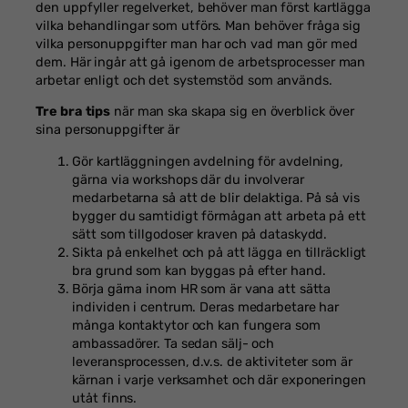
den uppfyller regelverket, behöver man först kartlägga
vilka behandlingar som utförs. Man behöver fråga sig
vilka personuppgifter man har och vad man gör med
dem. Här ingår att gå igenom de arbetsprocesser man
arbetar enligt och det systemstöd som används.
Tre bra tips
när man ska skapa sig en överblick över
sina personuppgifter är
Gör kartläggningen avdelning för avdelning,
gärna via workshops där du involverar
medarbetarna så att de blir delaktiga. På så vis
bygger du samtidigt förmågan att arbeta på ett
sätt som tillgodoser kraven på dataskydd.
Sikta på enkelhet och på att lägga en tillräckligt
bra grund som kan byggas på efter hand.
Börja gärna inom HR som är vana att sätta
individen i centrum. Deras medarbetare har
många kontaktytor och kan fungera som
ambassadörer. Ta sedan sälj- och
leveransprocessen, d.v.s. de aktiviteter som är
kärnan i varje verksamhet och där exponeringen
utåt finns.