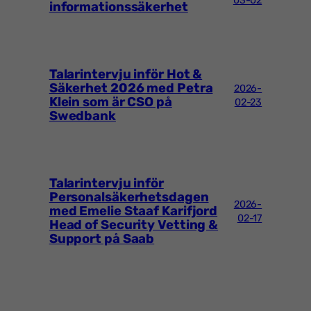
informationssäkerhet
Talarintervju inför Hot &
Säkerhet 2026 med Petra
2026-
Klein som är CSO på
02-23
Swedbank
Talarintervju inför
Personalsäkerhetsdagen
2026-
med Emelie Staaf Karifjord
02-17
Head of Security Vetting &
Support på Saab