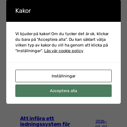
Kakor
Vi bjuder på kakor! Om du tycker det är ok, klickar
du bara på "Acceptera alla". Du kan såklart välja
vilken typ av kakor du vill ha genom att klicka på
"Inställningar".
Läs vår cookie policy
FLER INLÄGG
Inställningar
Möt Anana Postoaca,
2026-
Polismyndigheten – en av
06-29
våra talare på IT-rättsforum
Acceptera alla
Att införa ett
2026-
ledningssystem för
03-02