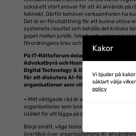
också ett stort ansvar för att AI används på rä
tekniskt. Därför behöver verksamheten ha ku
Det är en förutsättning för att kunna utöva e
systemets resultat och behålla det kritiska tä
gapet mellan juridik, teknik och verksamhet k
förordningens krav och ger utrymme för ansv
Kakor
På IT-Rättsforum delar du scen med Jennie
Advokatbyrå och Huong Bergström, Head of
Digital Technology & Operations och Sandra
Vi bjuder på kakor
för att diskutera AI-förordningen och GDPR i
såklart välja vilke
organisationer som vill säkerställa regele
policy
–
Mitt viktigaste råd är att inte se regelefte
organisationer som lyckas bäst är ofta de som
istället för att lägga på den som ett kontrollsk
Börja smått, våga testa och bygg upp kunskap s
överblick över organisationens AI-användning