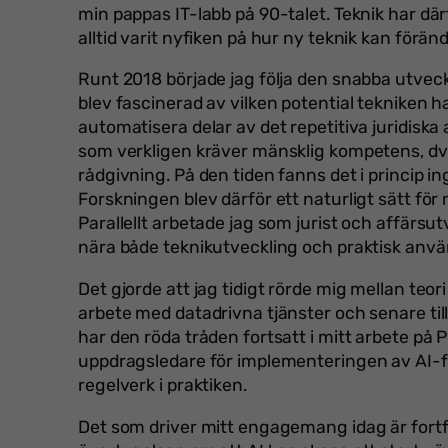
min pappas IT-labb på 90-talet. Teknik har därfö
alltid varit nyfiken på hur ny teknik kan förän
Runt 2018 började jag följa den snabba utveck
blev fascinerad av vilken potential tekniken h
automatisera delar av det repetitiva juridiska a
som verkligen kräver mänsklig kompetens, dv
rådgivning. På den tiden fanns det i princip in
Forskningen blev därför ett naturligt sätt för
Parallellt arbetade jag som jurist och affärsu
nära både teknikutveckling och praktisk anvä
Det gjorde att jag tidigt rörde mig mellan teori 
arbete med datadrivna tjänster och senare till
har den röda tråden fortsatt i mitt arbete på 
uppdragsledare för implementeringen av AI-f
regelverk i praktiken.
Det som driver mitt engagemang idag är for