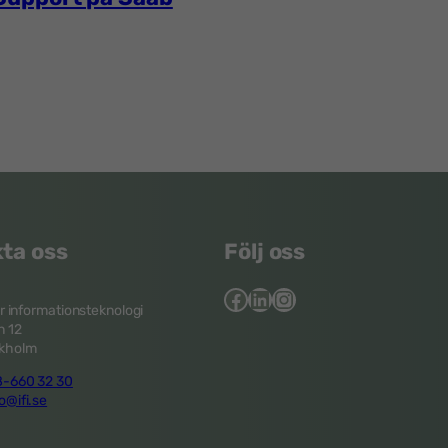
ta oss
Följ oss
Facebook
LinkedIn
Instagram
ör informationsteknologi
 12
ckholm
-660 32 30
o@ifi.se