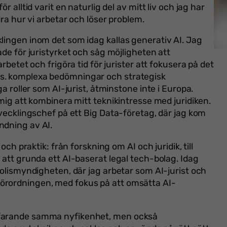
r alltid varit en naturlig del av mitt liv och jag har
dra hur vi arbetar och löser problem.
lingen inom det som idag kallas generativ AI. Jag
ade för juristyrket och såg möjligheten att
rbetet och frigöra tid för jurister att fokusera på det
s. komplexa bedömningar och strategisk
ga roller som AI-jurist, åtminstone inte i Europa.
 mig att kombinera mitt teknikintresse med juridiken.
tvecklingschef på ett Big Data-företag, där jag kom
ndning av AI.
och praktik: från forskning om AI och juridik, till
 att grunda ett AI-baserat legal tech-bolag. Idag
Polismyndigheten, där jag arbetar som AI-jurist och
örordningen, med fokus på att omsätta AI-
tfarande samma nyfikenhet, men också