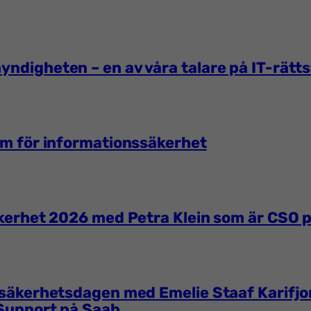
yndigheten – en av våra talare på IT-rätt
em för informationssäkerhet
Säkerhet 2026 med Petra Klein som är CSO
alsäkerhetsdagen med Emelie Staaf Karifjo
 Support på Saab