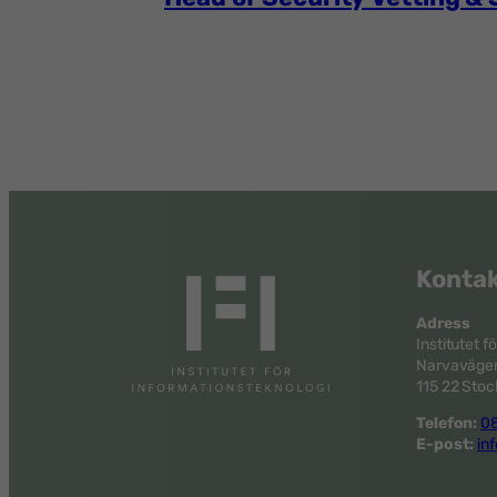
Kontak
Adress
Institutet f
Narvavägen
115 22 Sto
Telefon:
08
E-post:
inf