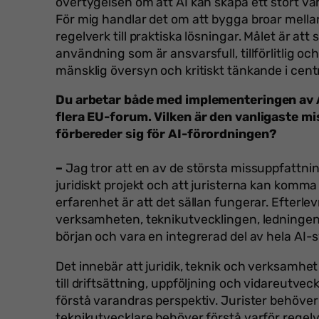
övertygelsen om att AI kan skapa ett stort vä
För mig handlar det om att bygga broar mella
regelverk till praktiska lösningar. Målet är at
användning som är ansvarsfull, tillförlitlig 
mänsklig översyn och kritiskt tänkande i cen
Du arbetar både med implementeringen av 
flera EU-forum. Vilken är den vanligaste m
förbereder sig för AI-förordningen?
–
Jag tror att en av de största missuppfattni
juridiskt projekt och att juristerna kan komma
erfarenhet är att det sällan fungerar. Efter
verksamheten, teknikutvecklingen, ledningen 
början och vara en integrerad del av hela AI-
Det innebär att juridik, teknik och verksamhe
till driftsättning, uppföljning och vidareutveckli
förstå varandras perspektiv. Jurister behöve
teknikutvecklare behöver förstå varför regel