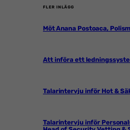
FLER INLÄGG
Möt Anana Postoaca, Polism
Att införa ett ledningssyst
Talarintervju inför Hot & 
Talarintervju inför Person
Head of Security Vetting &