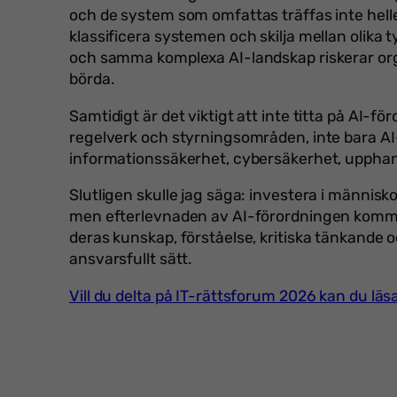
och de system som omfattas träffas inte helle
klassificera systemen och skilja mellan olika
och samma komplexa AI-landskap riskerar org
börda.
Samtidigt är det viktigt att inte titta på AI-f
regelverk och styrningsområden, inte bara A
informationssäkerhet, cybersäkerhet, uppha
Slutligen skulle jag säga: investera i människo
men efterlevnaden av AI-förordningen kommer
deras kunskap, förståelse, kritiska tänkande 
ansvarsfullt sätt.
Vill du delta på IT-rättsforum 2026 kan du l