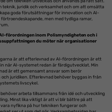
rde om tekniken utvecklas och används på rätt sätt.
n teknik, juridik och verksamhet och om att omsätta
t skapa goda förutsättningar för innovation och AI-
och förtroendeskapande, men med tydliga ramar,
trum.
AI-förordningen inom Polismyndigheten och i
issuppfattningen du möter när organisationer
ngarna är att efterlevnad av AI-förordningen är ett
 in när AI-systemet redan är färdigutvecklat. Min
levnad är ett gemensamt ansvar som berör
och juridiken. Efterlevnad behöver byggas in från
systemets livscykel.
t behöver arbeta tillsammans från idé och utveckling
ng. Minst lika viktigt är att vi blir bättre på att
r vara nyfikna på hur tekniken fungerar och
verket ser ut som det gör. Verksamhetssidan har