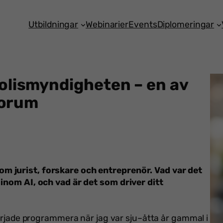
Utbildningar
Webinarier
Events
Diplomeringar
olismyndigheten – en av
forum
m jurist, forskare och entreprenör. Vad var det
 inom AI, och vad är det som driver ditt
 började programmera när jag var sju–åtta år gammal i