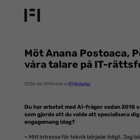
Hoppa
till
innehåll
Möt Anana Postoaca, P
våra talare på IT-rätts
2026-06-29
Skrivet av
IFI
i
Nyheter
Du har arbetat med AI-frågor sedan 2018 so
som gjorde att du valde att specialisera dig
engagemang idag?
–
Mitt intresse för teknik började tidigt. Jag