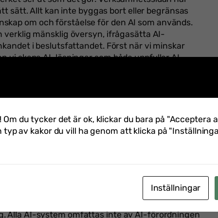
tt sätt. Allt kan inte byggas bort eller begränsas
nskap om och förståelse för den AI som används.
n verklig mänsklig översyn, ifrågasätta AI-
nkandet i beslutsfattandet. Först när vi minskar
an vi skapa AI-lösningar som både uppfyller AI-
arsfull innovation.
 Nilsson, advokat och partner från CMS Wistrand
 Data Privacy på Volvo Group
 Beyer, Head of Privacy & Tech Legal
på Skandia
! Om du tycker det är ok, klickar du bara på "Acceptera a
 praktiken. Vilket är ditt främsta råd till
n typ av kakor du vill ha genom att klicka på "Inställninga
fterlevnad utan att bromsa innovationen?
rlevnad och innovation som två motstridiga mål. De
 integrerar AI-styrning i verksamheten från början,
ikt i efterhand.
Inställningar
teg för steg. En viktig del är att tidigt skapa
. Alla AI-system omfattas inte av AI-förordningen