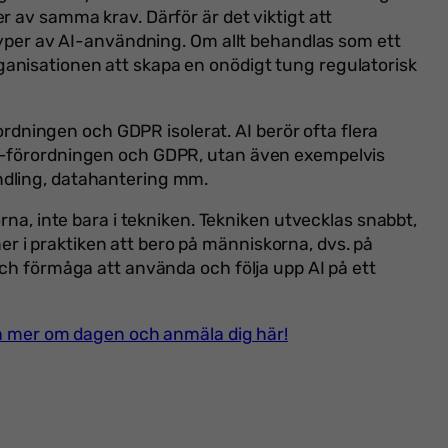
r av samma krav. Därför är det viktigt att
 typer av AI-användning. Om allt behandlas som ett
anisationen att skapa en onödigt tung regulatorisk
örordningen och GDPR isolerat. AI berör ofta flera
I-förordningen och GDPR, utan även exempelvis
ndling, datahantering mm.
rna, inte bara i tekniken. Tekniken utvecklas snabbt,
 i praktiken att bero på människorna, dvs. på
och förmåga att använda och följa upp AI på ett
äsa mer om dagen och anmäla dig här!