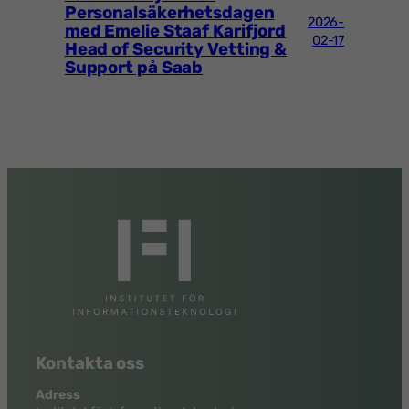
Personalsäkerhetsdagen
2026-
med Emelie Staaf Karifjord
02-17
Head of Security Vetting &
Support på Saab
Kontakta oss
Adress