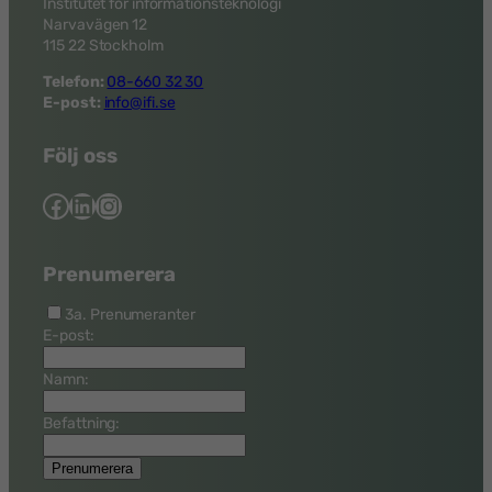
Institutet för informationsteknologi
Narvavägen 12
115 22 Stockholm
Telefon:
08-660 32 30
E-post:
info@ifi.se
Följ oss
Facebook
LinkedIn
Instagram
Prenumerera
3a. Prenumeranter
E-post:
Namn:
Befattning: