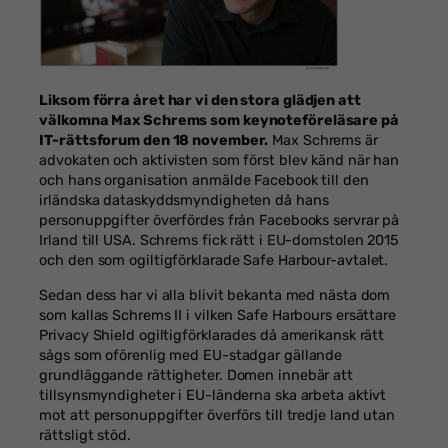
Liksom förra året har vi den stora glädjen att
välkomna Max Schrems som keynoteföreläsare på
IT-rättsforum den 18 november.
Max Schrems är
advokaten och aktivisten som först blev känd när han
och hans organisation anmälde Facebook till den
irländska dataskyddsmyndigheten då hans
personuppgifter överfördes från Facebooks servrar på
Irland till USA. Schrems fick rätt i EU-domstolen 2015
och den som ogiltigförklarade Safe Harbour-avtalet.
Sedan dess har vi alla blivit bekanta med nästa dom
som kallas Schrems II i vilken Safe Harbours ersättare
Privacy Shield ogiltigförklarades då amerikansk rätt
sågs som oförenlig med EU-stadgar gällande
grundläggande rättigheter. Domen innebär att
tillsynsmyndigheter i EU-länderna ska arbeta aktivt
mot att personuppgifter överförs till tredje land utan
rättsligt stöd.