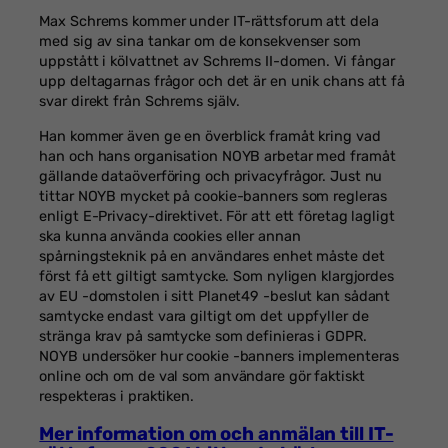
Max Schrems kommer under IT-rättsforum att dela
med sig av sina tankar om de konsekvenser som
uppstått i kölvattnet av Schrems II-domen. Vi fångar
upp deltagarnas frågor och det är en unik chans att få
svar direkt från Schrems själv.
Han kommer även ge en överblick framåt kring vad
han och hans organisation NOYB arbetar med framåt
gällande dataöverföring och privacyfrågor. Just nu
tittar NOYB mycket på cookie-banners som regleras
enligt E-Privacy-direktivet. För att ett företag lagligt
ska kunna använda cookies eller annan
spårningsteknik på en användares enhet måste det
först få ett giltigt samtycke. Som nyligen klargjordes
av EU -domstolen i sitt Planet49 -beslut kan sådant
samtycke endast vara giltigt om det uppfyller de
stränga krav på samtycke som definieras i GDPR.
NOYB undersöker hur cookie -banners implementeras
online och om de val som användare gör faktiskt
respekteras i praktiken.
Mer information om och anmälan till IT-