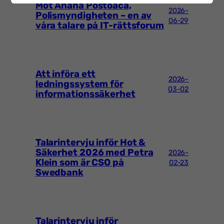
Möt Anana Postoaca,
2026-
Polismyndigheten – en av
06-29
våra talare på IT-rättsforum
Att införa ett
2026-
ledningssystem för
03-02
informationssäkerhet
Talarintervju inför Hot &
Säkerhet 2026 med Petra
2026-
Klein som är CSO på
02-23
Swedbank
Talarintervju inför