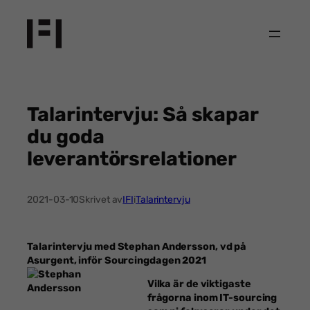
Hoppa
till
innehåll
Talarintervju: Så skapar
du goda
leverantörsrelationer
2021-03-10
Skrivet av
IFI
i
Talarintervju
Talarintervju med Stephan Andersson, vd på
Asurgent, inför Sourcingdagen 2021
Vilka är de viktigaste
frågorna inom IT-sourcing