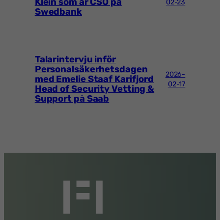
Klein som är CSO på
02-23
Swedbank
Talarintervju inför
Personalsäkerhetsdagen
2026-
med Emelie Staaf Karifjord
02-17
Head of Security Vetting &
Support på Saab