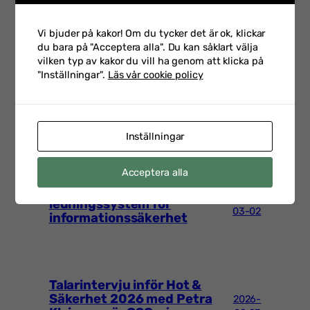
Vi bjuder på kakor! Om du tycker det är ok, klickar
du bara på "Acceptera alla". Du kan såklart välja
FLER INLÄGG
vilken typ av kakor du vill ha genom att klicka på
"Inställningar".
Läs vår cookie policy
Möt Anana Postoaca,
2026-
Polismyndigheten – en av
06-29
våra talare på IT-rättsforum
Inställningar
Acceptera alla
Att införa ett
2026-
ledningssystem för
03-02
informationssäkerhet
Talarintervju inför Hot &
Säkerhet 2026 med Petra
2026-