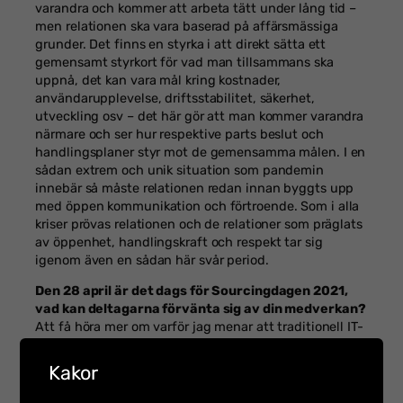
varandra och kommer att arbeta tätt under lång tid –
men relationen ska vara baserad på affärsmässiga
grunder. Det finns en styrka i att direkt sätta ett
gemensamt styrkort för vad man tillsammans ska
uppnå, det kan vara mål kring kostnader,
användarupplevelse, driftsstabilitet, säkerhet,
utveckling osv – det här gör att man kommer varandra
närmare och ser hur respektive parts beslut och
handlingsplaner styr mot de gemensamma målen. I en
sådan extrem och unik situation som pandemin
innebär så måste relationen redan innan byggts upp
med öppen kommunikation och förtroende. Som i alla
kriser prövas relationen och de relationer som präglats
av öppenhet, handlingskraft och respekt tar sig
igenom även en sådan här svår period.
Den 28 april är det dags för Sourcingdagen 2021,
vad kan deltagarna förvänta sig av din medverkan?
Att få höra mer om varför jag menar att traditionell IT-
outsourcing har passerat sitt bäst-före datum och att
det är dags att lämna markens digitala lapptäcke.
Läs
Kakor
mer om Sourcingdagen och boka din plats här!