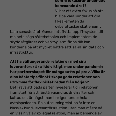
som ni fokuserar under det
kommande året?
Vi har ett extra fokus på att
hjälpa våra kunder att öka
IT-säkerheten då
cyberattacker ökat enormt
bara senaste året. Genom att flytta upp IT-system till
molnets höga säkerhetsnivå och implementera de
skyddsåtgärder och verktyg som finns där kan
kunderna på ett mycket bättre sätt säkra sin data och
infrastruktur.
Att ha välfungerande relationer med sina
leverantörer är alltid viktigt, men under pandemin
har partnerskapet för många satts på prov. Vilka är
dina bästa tips för att skapa goda relationer och
utrymme för flexibilitet redan från början?
Det krävs att båda parter investerar tid i relationen
från start för att förstå varandras drivkrafter och
kultur, det är något man har igen under hela
avtalsperioden. En outsourcingrelation är inte en
klassisk kund-leverantörsrelation utan man måste nå
en viss nivå av kollegial relation, man är beroende av