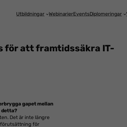
Utbildningar
Webinarier
Events
Diplomeringar
 för att framtidssäkra IT-
erbrygga gapet mellan
g detta?
en. Det är inte längre
 förutsättning för