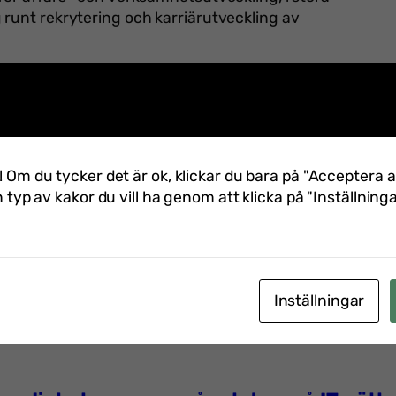
 runt rekrytering och karriärutveckling av
rensen
Framtidssäkrad IT-organisation
som äger
 Fram till den 31 augusti kan du boka din
din plats konferensen
! Om du tycker det är ok, klickar du bara på "Acceptera a
IT-organisation här!
n typ av kakor du vill ha genom att klicka på "Inställninga
Inställningar