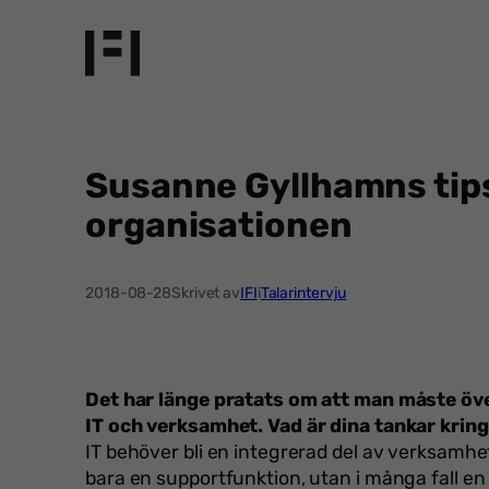
Hoppa
till
innehåll
Susanne Gyllhamns tips
organisationen
2018-08-28
Skrivet av
IFI
i
Talarintervju
Det har länge pratats om att man måste öv
IT och verksamhet. Vad är dina tankar krin
IT behöver bli en integrerad del av verksamhet
bara en supportfunktion, utan i många fall en