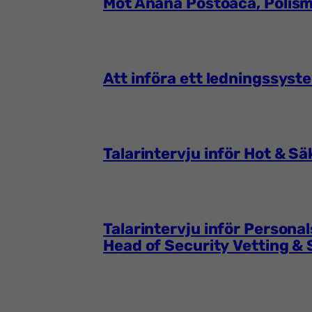
Möt Anana Postoaca, Polism
Att införa ett ledningssyst
Talarintervju inför Hot & 
Talarintervju inför Person
Head of Security Vetting &