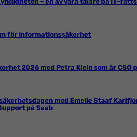
yndigheten – en av våra talare på IT-rätt
em för informationssäkerhet
Säkerhet 2026 med Petra Klein som är CSO
alsäkerhetsdagen med Emelie Staaf Karifjo
 Support på Saab