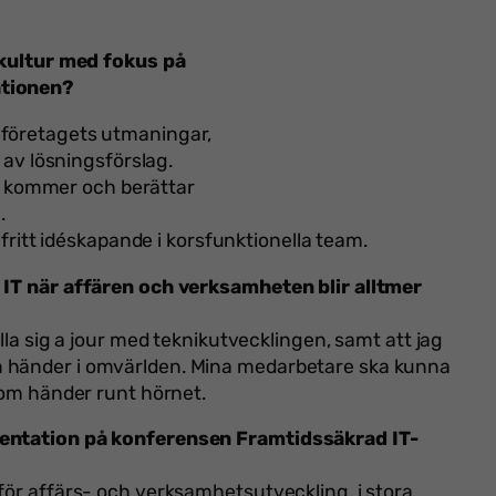
n kultur med fokus på
ationen?
ch företagets utmaningar,
av lösningsförslag.
m kommer och berättar
.
ritt idéskapande i korsfunktionella team.
m IT när affären och verksamheten blir alltmer
lla sig a jour med teknikutvecklingen, samt att jag
m händer i omvärlden. Mina medarbetare ska kunna
 som händer runt hörnet.
sentation på konferensen Framtidssäkrad IT-
för affärs- och verksamhetsutveckling, i stora