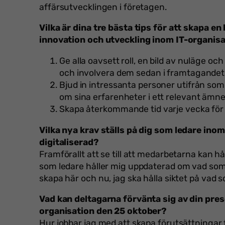
affärsutvecklingen i företagen.
Vilka är dina tre bästa tips för att skapa e
innovation och utveckling inom IT-organis
Ge alla oavsett roll, en bild av nuläge o
och involvera dem sedan i framtagandet 
Bjud in intressanta personer utifrån so
om sina erfarenheter i ett relevant ämne
Skapa återkommande tid varje vecka för f
Vilka nya krav ställs på dig som ledare ino
digitaliserad?
Framförallt att se till att medarbetarna kan hå
som ledare håller mig uppdaterad om vad so
skapa här och nu, jag ska hålla siktet på vad
Vad kan deltagarna förvänta sig av din pre
organisation den 25 oktober?
Hur jobbar jag med att skapa förutsättningar 