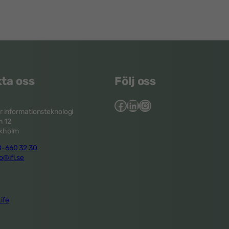
ta oss
Följ oss
Facebook
LinkedIn
Instagram
ör informationsteknologi
 12
ckholm
-660 32 30
o@ifi.se
ife