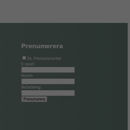
Prenumerera
3a. Prenumeranter
E-post:
Namn:
Befattning: