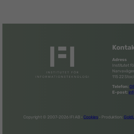
Kontak
Adress
Institutet f
Narvavägen
115 22 Sto
Telefon:
08
E-post:
inf
Copyright © 2007-
2026 IFI AB •
Cookies
• Produktion:
GoldL