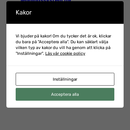
ledningssystem för
03-02
informationssäkerhet
Kakor
Talarintervju inför Hot &
Vi bjuder på kakor! Om du tycker det är ok, klickar
Säkerhet 2026 med Petra
2026-
du bara på "Acceptera alla". Du kan såklart välja
Klein som är CSO på
02-23
vilken typ av kakor du vill ha genom att klicka på
Swedbank
"Inställningar".
Läs vår cookie policy
Talarintervju inför
Inställningar
Personalsäkerhetsdagen
2026-
med Emelie Staaf Karifjord
02-17
Acceptera alla
Head of Security Vetting &
Support på Saab