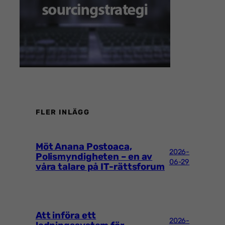
FLER INLÄGG
Möt Anana Postoaca,
2026-
Polismyndigheten – en av
06-29
våra talare på IT-rättsforum
Att införa ett
2026-