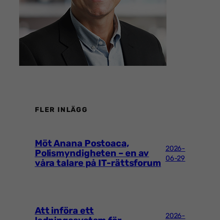
FLER INLÄGG
Möt Anana Postoaca,
2026-
Polismyndigheten – en av
06-29
våra talare på IT-rättsforum
Att införa ett
2026-