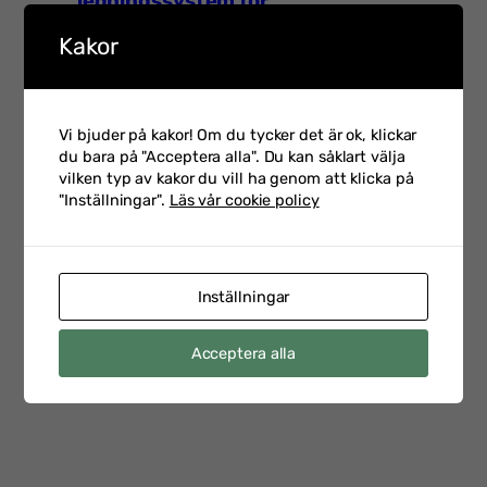
ledningssystem för
03-02
informationssäkerhet
Kakor
Talarintervju inför Hot &
Vi bjuder på kakor! Om du tycker det är ok, klickar
Säkerhet 2026 med Petra
2026-
du bara på "Acceptera alla". Du kan såklart välja
Klein som är CSO på
02-23
vilken typ av kakor du vill ha genom att klicka på
Swedbank
"Inställningar".
Läs vår cookie policy
Talarintervju inför
Inställningar
Personalsäkerhetsdagen
2026-
med Emelie Staaf Karifjord
02-17
Acceptera alla
Head of Security Vetting &
Support på Saab