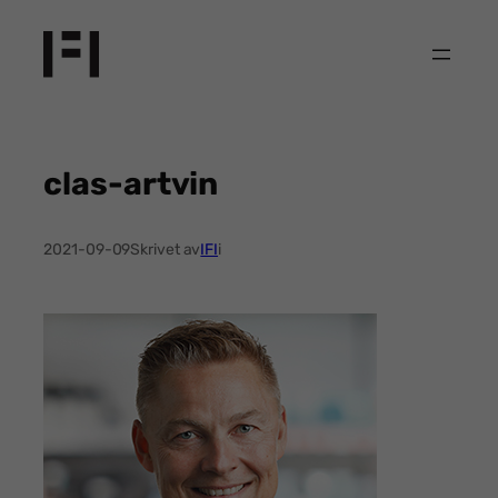
Hoppa
till
innehåll
clas-artvin
2021-09-09
Skrivet av
IFI
i