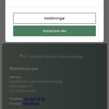
Personalsäkerhetsdagen
2026-
med Emelie Staaf Karifjord
02-17
Head of Security Vetting &
Support på Saab
Inställningar
Acceptera alla
Kontakta oss
Adress
Institutet för informationsteknologi
Narvavägen 12
115 22 Stockholm
Telefon:
08-660 32 30
E-post:
info@ifi.se