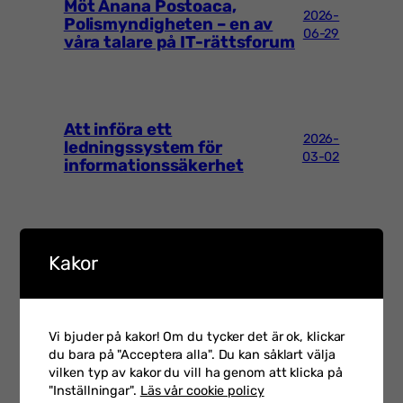
Möt Anana Postoaca,
2026-
Polismyndigheten – en av
06-29
våra talare på IT-rättsforum
Att införa ett
2026-
ledningssystem för
03-02
informationssäkerhet
Talarintervju inför Hot &
Kakor
Säkerhet 2026 med Petra
2026-
Klein som är CSO på
02-23
Swedbank
Vi bjuder på kakor! Om du tycker det är ok, klickar
du bara på "Acceptera alla". Du kan såklart välja
vilken typ av kakor du vill ha genom att klicka på
"Inställningar".
Läs vår cookie policy
Talarintervju inför