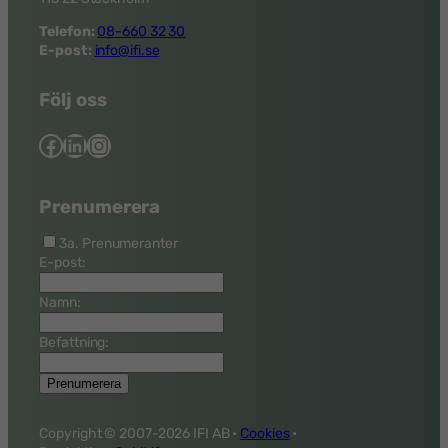
Telefon:
08-660 32 30
E-post:
info@ifi.se
Följ oss
Facebook
LinkedIn
Instagram
Prenumerera
3a. Prenumeranter
E-post:
Namn:
Befattning:
Copyright © 2007-
2026 IFI AB •
Cookies
•