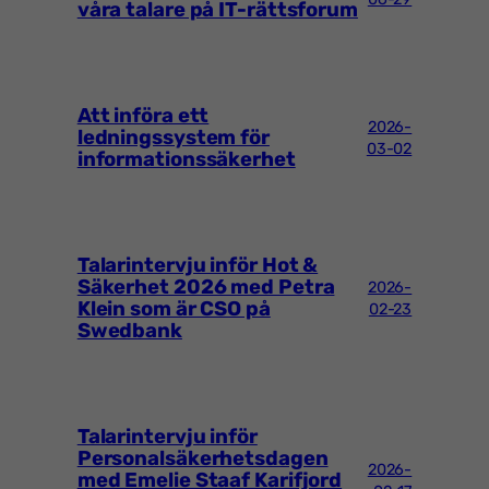
våra talare på IT-rättsforum
Att införa ett
2026-
ledningssystem för
03-02
informationssäkerhet
Talarintervju inför Hot &
Säkerhet 2026 med Petra
2026-
Klein som är CSO på
02-23
Swedbank
Talarintervju inför
Personalsäkerhetsdagen
2026-
med Emelie Staaf Karifjord