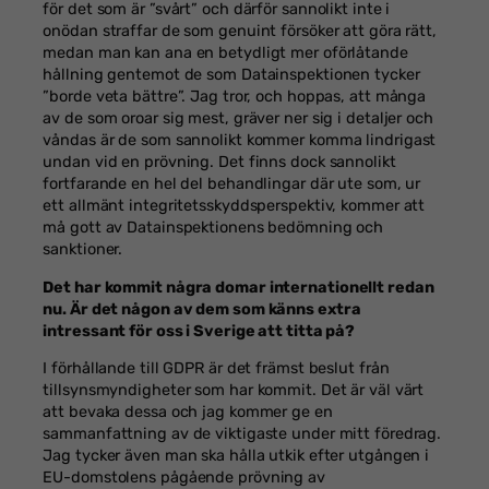
för det som är ”svårt” och därför sannolikt inte i
onödan straffar de som genuint försöker att göra rätt,
medan man kan ana en betydligt mer oförlåtande
hållning gentemot de som Datainspektionen tycker
”borde veta bättre”. Jag tror, och hoppas, att många
av de som oroar sig mest, gräver ner sig i detaljer och
våndas är de som sannolikt kommer komma lindrigast
undan vid en prövning. Det finns dock sannolikt
fortfarande en hel del behandlingar där ute som, ur
ett allmänt integritetsskyddsperspektiv, kommer att
må gott av Datainspektionens bedömning och
sanktioner.
Det har kommit några domar internationellt redan
nu. Är det någon av dem som känns extra
intressant för oss i Sverige att titta på?
I förhållande till GDPR är det främst beslut från
tillsynsmyndigheter som har kommit. Det är väl värt
att bevaka dessa och jag kommer ge en
sammanfattning av de viktigaste under mitt föredrag.
Jag tycker även man ska hålla utkik efter utgången i
EU-domstolens pågående prövning av