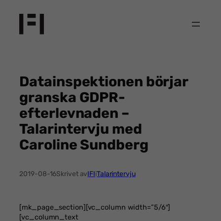
Hoppa
till
innehåll
Datainspektionen börjar
granska GDPR-
efterlevnaden –
Talarintervju med
Caroline Sundberg
2019-08-16
Skrivet av
IFI
i
Talarintervju
[mk_page_section][vc_column width=”5/6″]
[vc_column_text