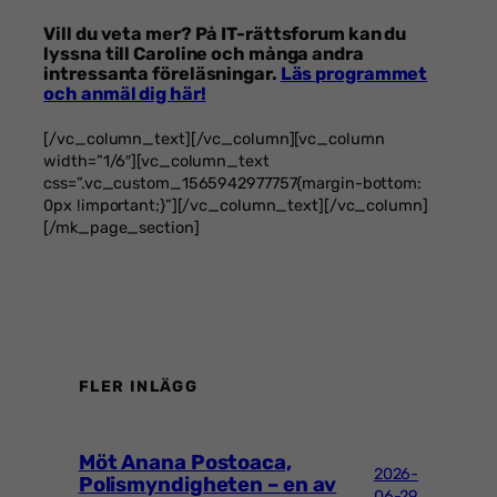
Vill du veta mer?
På IT-rättsforum kan du
lyssna till Caroline och många andra
intressanta föreläsningar.
Läs programmet
och anmäl dig här!
[/vc_column_text][/vc_column][vc_column
width=”1/6″][vc_column_text
css=”.vc_custom_1565942977757{margin-bottom:
0px !important;}”]
[/vc_column_text][/vc_column]
[/mk_page_section]
FLER INLÄGG
Möt Anana Postoaca,
2026-
Polismyndigheten – en av
06-29