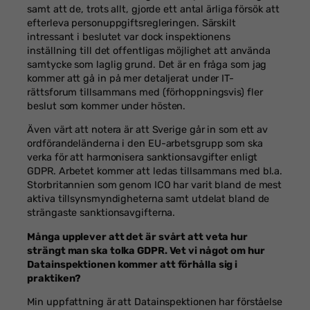
samt att de, trots allt, gjorde ett antal ärliga försök att
efterleva personuppgiftsregleringen. Särskilt
intressant i beslutet var dock inspektionens
inställning till det offentligas möjlighet att använda
samtycke som laglig grund. Det är en fråga som jag
kommer att gå in på mer detaljerat under IT-
rättsforum tillsammans med (förhoppningsvis) fler
beslut som kommer under hösten.
Även värt att notera är att Sverige går in som ett av
ordförandeländerna i den EU-arbetsgrupp som ska
verka för att harmonisera sanktionsavgifter enligt
GDPR. Arbetet kommer att ledas tillsammans med bl.a.
Storbritannien som genom ICO har varit bland de mest
aktiva tillsynsmyndigheterna samt utdelat bland de
strängaste sanktionsavgifterna.
Många upplever att det är svårt att veta hur
strängt man ska tolka GDPR. Vet vi något om hur
Datainspektionen kommer att förhålla sig i
praktiken?
Min uppfattning är att Datainspektionen har förståelse