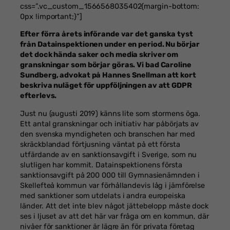
css=”.vc_custom_1566568035402{margin-bottom:
0px !important;}”]
Efter förra årets införande var det ganska tyst
från Datainspektionen under en period. Nu börjar
det dock hända saker och media skriver om
granskningar som börjar göras. Vi bad Caroline
Sundberg, advokat på Hannes Snellman att kort
beskriva nuläget för uppföljningen av att GDPR
efterlevs.
Just nu (augusti 2019) känns lite som stormens öga.
Ett antal granskningar och initiativ har påbörjats av
den svenska myndigheten och branschen har med
skräckblandad förtjusning väntat på ett första
utfärdande av en sanktionsavgift i Sverige, som nu
slutligen har kommit. Datainspektionens första
sanktionsavgift på 200 000 till Gymnasienämnden i
Skellefteå kommun var förhållandevis låg i jämförelse
med sanktioner som utdelats i andra europeiska
länder. Att det inte blev något jättebelopp måste dock
ses i ljuset av att det här var fråga om en kommun, där
nivåer för sanktioner är lägre än för privata företag