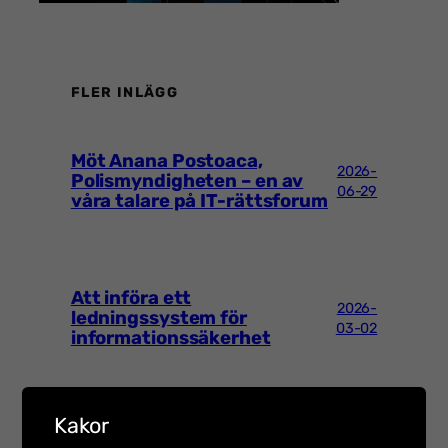
FLER INLÄGG
Möt Anana Postoaca,
2026-
Polismyndigheten – en av
06-29
våra talare på IT-rättsforum
Att införa ett
2026-
ledningssystem för
03-02
informationssäkerhet
Kakor
Talarintervju inför Hot &