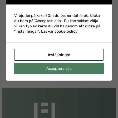
Säkerhet 2026 med Petra
2026-
Klein som är CSO på
02-23
Swedbank
Vi bjuder på kakor! Om du tycker det är ok, klickar
du bara på "Acceptera alla". Du kan såklart välja
vilken typ av kakor du vill ha genom att klicka på
"Inställningar".
Läs vår cookie policy
Talarintervju inför
Personalsäkerhetsdagen
2026-
med Emelie Staaf Karifjord
02-17
Head of Security Vetting &
Inställningar
Support på Saab
Acceptera alla