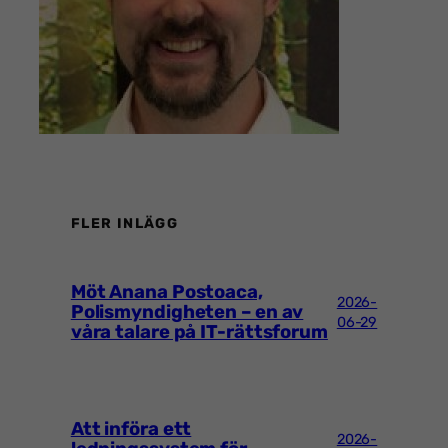
FLER INLÄGG
Möt Anana Postoaca,
2026-
Polismyndigheten – en av
06-29
våra talare på IT-rättsforum
Att införa ett
2026-