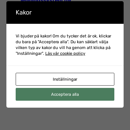
ledningssystem för
03-02
informationssäkerhet
Kakor
Talarintervju inför Hot &
Vi bjuder på kakor! Om du tycker det är ok, klickar
Säkerhet 2026 med Petra
2026-
du bara på "Acceptera alla". Du kan såklart välja
Klein som är CSO på
02-23
vilken typ av kakor du vill ha genom att klicka på
Swedbank
"Inställningar".
Läs vår cookie policy
Talarintervju inför
Inställningar
Personalsäkerhetsdagen
2026-
med Emelie Staaf Karifjord
02-17
Acceptera alla
Head of Security Vetting &
Support på Saab