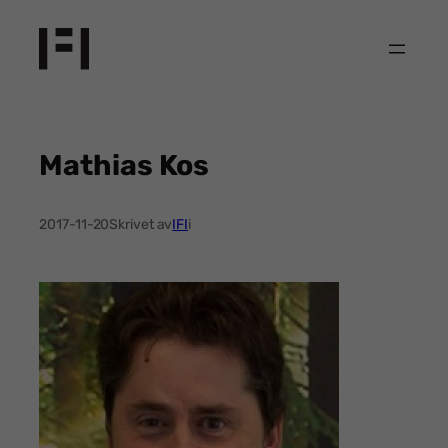
Hoppa
till
innehåll
Mathias Kos
2017-11-20
Skrivet av
IFI
i