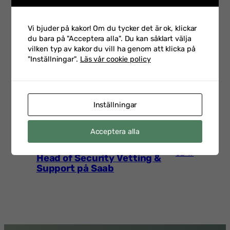
Vi bjuder på kakor! Om du tycker det är ok, klickar
du bara på "Acceptera alla". Du kan såklart välja
Talarintervju inför Hot &
vilken typ av kakor du vill ha genom att klicka på
Säkerhet 2026 med Petra
2026-
"Inställningar".
Läs vår cookie policy
Klein som är CSO på
02-23
Swedbank
Inställningar
Talarintervju inför
Acceptera alla
Personalsäkerhetsdagen
2026-
med Emelie Staaf Karifjord
02-17
Head of Security Vetting &
Support på Saab