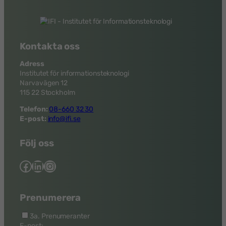
Kontakta oss
Adress
Institutet för informationsteknologi
Narvavägen 12
115 22 Stockholm
Telefon:
08-660 32 30
E-post:
info@ifi.se
Följ oss
Facebook
LinkedIn
Instagram
Prenumerera
3a. Prenumeranter
E-post: