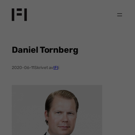
Hoppa
till
innehåll
Daniel Tornberg
2020-06-11
Skrivet av
IFI
i