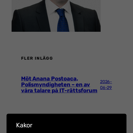
FLER INLÄGG
Möt Anana Postoaca,
2026-
Polismyndigheten – en av
06-29
våra talare på IT-rättsforum
Att införa ett
2026-
Kakor
ledningssystem för
03-02
informationssäkerhet