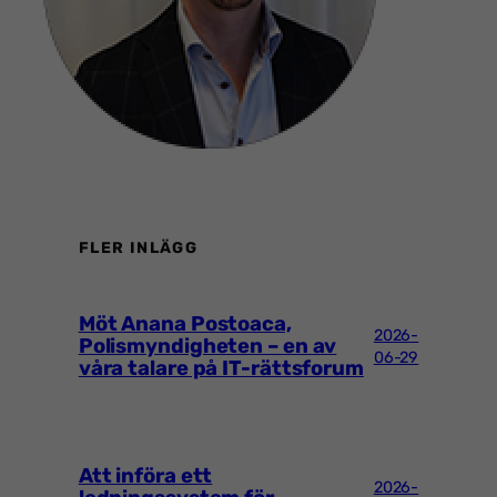
FLER INLÄGG
Möt Anana Postoaca,
2026-
Polismyndigheten – en av
06-29
våra talare på IT-rättsforum
Att införa ett
2026-