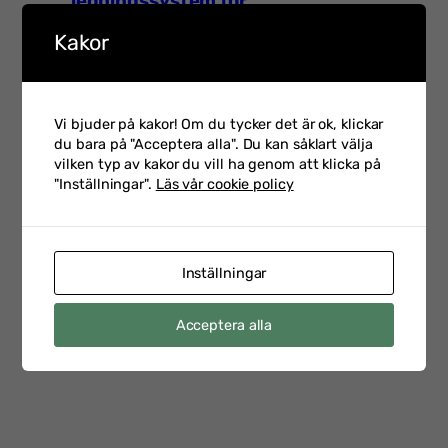
ledningssystem för
03-02
informationssäkerhet
Kakor
Talarintervju inför Hot &
Vi bjuder på kakor! Om du tycker det är ok, klickar
Säkerhet 2026 med Petra
2026-
du bara på "Acceptera alla". Du kan såklart välja
Klein som är CSO på
02-23
vilken typ av kakor du vill ha genom att klicka på
Swedbank
"Inställningar".
Läs vår cookie policy
Talarintervju inför
Inställningar
Personalsäkerhetsdagen
2026-
med Emelie Staaf Karifjord
02-17
Acceptera alla
Head of Security Vetting &
Support på Saab