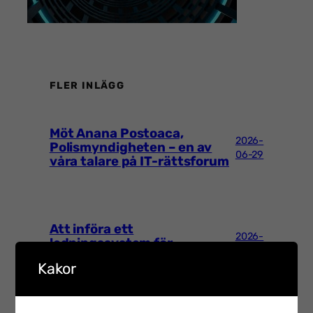
FLER INLÄGG
Möt Anana Postoaca,
2026-
Polismyndigheten – en av
06-29
våra talare på IT-rättsforum
Att införa ett
2026-
ledningssystem för
03-02
informationssäkerhet
Kakor