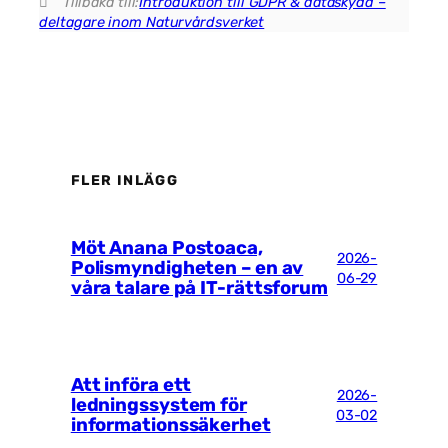
Tillbaka till:
Introduktion till GDPR & dataskydd –
deltagare inom Naturvårdsverket
Nödvändiga
FLER INLÄGG
Dessa kakor
går inte att
välja bort. De
behövs för
Möt Anana Postoaca,
2026-
att hemsidan
Polismyndigheten – en av
över huvud
06-29
våra talare på IT-rättsforum
taget ska
fungera.
Statistik
Att införa ett
2026-
För att vi ska
ledningssystem för
03-02
kunna
informationssäkerhet
förbättra