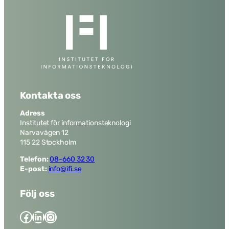
hemsidan.
Marknadsföring
Genom att dela
med dig av dina
intressen och
ditt beteende när
du surfar ökar du
chansen att få se
Kontakta oss
personligt
anpassat
Adress
innehåll och
Institutet för informationsteknologi
erbjudanden.
Narvavägen 12
115 22 Stockholm
Telefon:
08-660 32 30
E-post:
info@ifi.se
Följ oss
Facebook
LinkedIn
Instagram