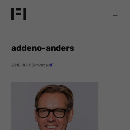
Hoppa
till
innehåll
addeno-anders
2018-10-11
Skrivet av
IFI
i