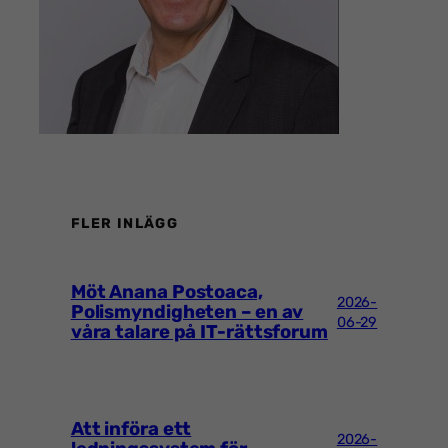
FLER INLÄGG
Möt Anana Postoaca,
2026-
Polismyndigheten – en av
06-29
våra talare på IT-rättsforum
Att införa ett
2026-