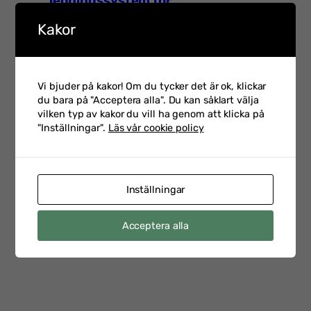
ledningssystem för
03-02
informationssäkerhet
Kakor
Talarintervju inför Hot &
Vi bjuder på kakor! Om du tycker det är ok, klickar
Säkerhet 2026 med Petra
2026-
du bara på "Acceptera alla". Du kan såklart välja
Klein som är CSO på
02-23
vilken typ av kakor du vill ha genom att klicka på
Swedbank
"Inställningar".
Läs vår cookie policy
Talarintervju inför
Inställningar
Personalsäkerhetsdagen
2026-
med Emelie Staaf Karifjord
02-17
Acceptera alla
Head of Security Vetting &
Support på Saab