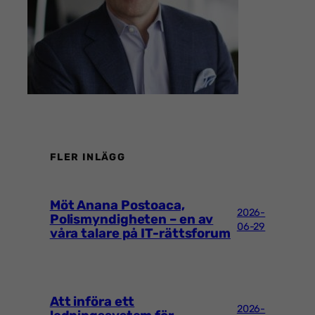
FLER INLÄGG
Möt Anana Postoaca,
2026-
Polismyndigheten – en av
06-29
våra talare på IT-rättsforum
Att införa ett
2026-