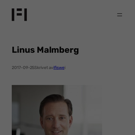
Hoppa
till
innehåll
Linus Malmberg
2017-09-25
Skrivet av
ifiswe
i