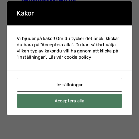
ledningssystem för
03-02
informationssäkerhet
Kakor
Talarintervju inför Hot &
Vi bjuder på kakor! Om du tycker det är ok, klickar
Säkerhet 2026 med Petra
2026-
du bara på "Acceptera alla". Du kan såklart välja
Klein som är CSO på
02-23
vilken typ av kakor du vill ha genom att klicka på
Swedbank
"Inställningar".
Läs vår cookie policy
Talarintervju inför
Inställningar
Personalsäkerhetsdagen
2026-
med Emelie Staaf Karifjord
02-17
Acceptera alla
Head of Security Vetting &
Support på Saab