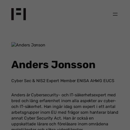
Hoppa
till
innehåll
Anders Jonsson
Cyber Sec & NIS2 Expert Member ENISA AHWG EUCS
Anders är Cybersecurity- och IT-säkerhetsexpert med
bred och lång erfarenhet inom alla aspekter av cyber-
och IT-säkerhet. Han ingår idag som expert i ett antal
arbetsgrupper inom EU med frågor som hanterar bland
annat Cyber Security Act. Han är också en
uppskattade lärare och föreläsare inom områdena
molntjänster och säkra videotjänster.