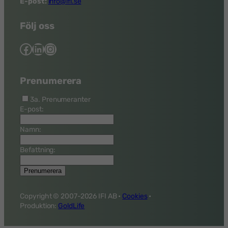
E-post:
info@ifi.se
Följ oss
Facebook
LinkedIn
Instagram
Prenumerera
3a. Prenumeranter
E-post:
Namn:
Befattning:
Copyright © 2007-
2026 IFI AB •
Cookies
•
Produktion:
GoldLife