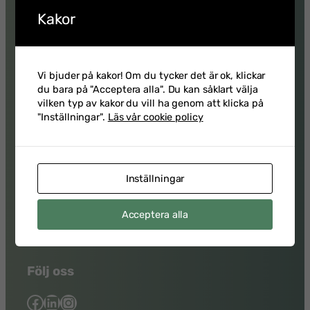
Kakor
Vi bjuder på kakor! Om du tycker det är ok, klickar
du bara på "Acceptera alla". Du kan såklart välja
vilken typ av kakor du vill ha genom att klicka på
"Inställningar".
Läs vår cookie policy
Kontakta oss
Adress
Institutet för informationsteknologi
Inställningar
Narvavägen 12
115 22 Stockholm
Acceptera alla
Telefon:
08-660 32 30
E-post:
info@ifi.se
Följ oss
Facebook
LinkedIn
Instagram