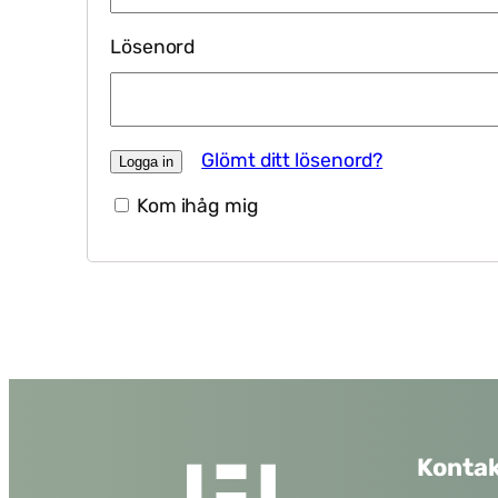
Lösenord
Glömt ditt lösenord?
Kom ihåg mig
Nödvändiga
Dessa kakor
går inte att
välja bort. De
behövs för
att hemsidan
över huvud
taget ska
fungera.
Kontak