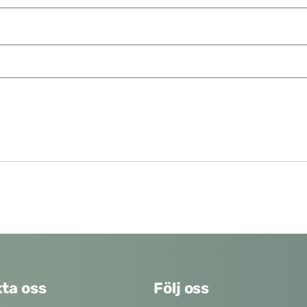
ta oss
Följ oss