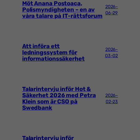
Möt Anana Postoaca,
2026-
Polismyndigheten – en av
06-29
våra talare på IT-rättsforum
Att införa ett
2026-
ledningssystem för
03-02
informationssäkerhet
Talarintervju inför Hot &
Säkerhet 2026 med Petra
2026-
Klein som är CSO på
02-23
Swedbank
Talarintervju inför