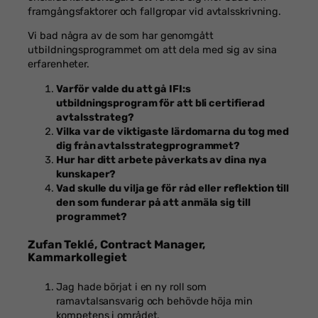
framgångsfaktorer och fallgropar vid avtalsskrivning.
Vi bad några av de som har genomgått
utbildningsprogrammet om att dela med sig av sina
erfarenheter.
Varför valde du att gå IFI:s
utbildningsprogram för att bli certifierad
avtalsstrateg?
Vilka var de viktigaste lärdomarna du tog med
dig från avtalsstrategprogrammet?
Hur har ditt arbete påverkats av dina nya
kunskaper?
Vad skulle du vilja ge för råd elle
r reflektion till
den som funderar på att anmäla sig till
programmet?
Zufan Teklé, Contract Manager,
Kammarkollegiet
Jag hade börjat i en ny roll som
ramavtalsansvarig och behövde höja min
kompetens i området.