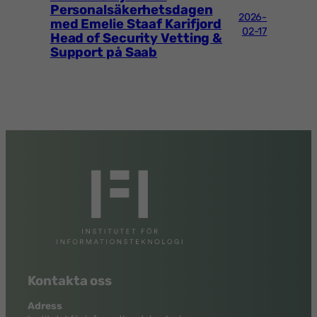
Personalsäkerhetsdagen
2026-
med Emelie Staaf Karifjord
02-17
Head of Security Vetting &
Support på Saab
Kontakta oss
Adress