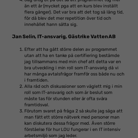
än ett år (mycket pga att en kurs blev inställt
flera gånger). Det var bra att det tog så lång tid,
för då blev det mer repetition över tid och
innehållet hann sätta sig.
Jan Selin, IT-ansvarig, Gästrike Vatten AB
Efter att ha gått större delen av programmet
utan att ha en tanke på certifiering bestämde
jag tillsammans med min chef att detta var en
bra utveckling i min roll som IT-ansvarig då vi
har många avtalsfrågor framför oss både nu och
i framtiden.
Alla råd och diskussioner som väglett mig i min
roll som IT-ansvarig och som är beslut som
måste tas för stunden eller är ofta svåra
framtidsval.
Förutom svaret på fråga 2 så skulle jag säga att
man fått ett större nätverk med personer man
kan diskutera dessa frågor med. Även större
förståelse för hur LOU fungerar i en IT intensiv
arbetsmiljö som jag leder.