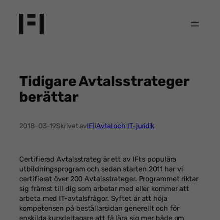
Hoppa
till
innehåll
Tidigare Avtalsstrateger
berättar
2018-03-19
Skrivet av
IFI
i
Avtal och IT-juridik
Certifierad Avtalsstrateg är ett av IFI:s populära
utbildningsprogram och sedan starten 2011 har vi
certifierat över 200 Avtalsstrateger. Programmet riktar
sig främst till dig som arbetar med eller kommer att
arbeta med IT-avtalsfrågor. Syftet är att höja
kompetensen på beställarsidan generellt och för
enskilda kursdeltagare att få lära sig mer både om