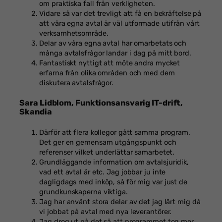
om praktiska fall från verkligheten.
Vidare så var det trevligt att få en bekräftelse på
att våra egna avtal är väl utformade utifrån vårt
verksamhetsområde.
Delar av våra egna avtal har omarbetats och
många avtalsfrågor landar i dag på mitt bord.
Fantastiskt nyttigt att möte andra mycket
erfarna från olika områden och med dem
diskutera avtalsfrågor.
Sara Lidblom, Funktionsansvarig IT-drift,
Skandia
Därför att flera kollegor gått samma program.
Det ger en gemensam utgångspunkt och
referenser vilket underlättar samarbetet.
Grundläggande information om avtalsjuridik,
vad ett avtal är etc. Jag jobbar ju inte
dagligdags med inköp, så för mig var just de
grundkunskaperna viktiga.
Jag har använt stora delar av det jag lärt mig då
vi jobbat på avtal med nya leverantörer.
Jag drog ut på det så att programmet tog mer