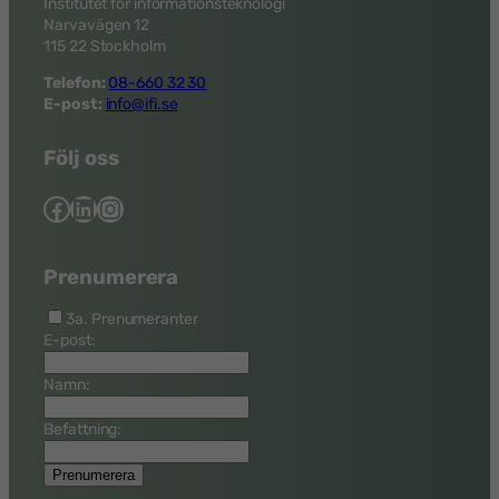
Institutet för informationsteknologi
Narvavägen 12
115 22 Stockholm
Telefon:
08-660 32 30
E-post:
info@ifi.se
Följ oss
Facebook
LinkedIn
Instagram
Prenumerera
3a. Prenumeranter
E-post:
Namn:
Befattning: