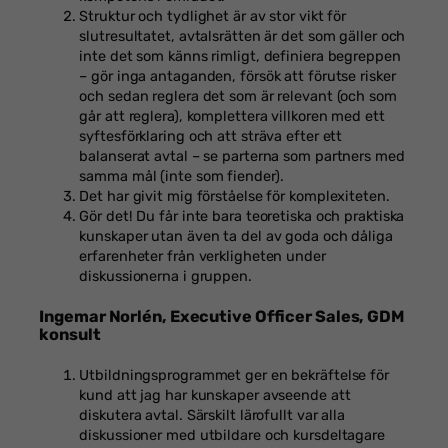
Struktur och tydlighet är av stor vikt för
slutresultatet, avtalsrätten är det som gäller och
inte det som känns rimligt, definiera begreppen
– gör inga antaganden, försök att förutse risker
och sedan reglera det som är relevant (och som
går att reglera), komplettera villkoren med ett
syftesförklaring och att sträva efter ett
balanserat avtal – se parterna som partners med
samma mål (inte som fiender).
Det har givit mig förståelse för komplexiteten.
Gör det! Du får inte bara teoretiska och praktiska
kunskaper utan även ta del av goda och dåliga
erfarenheter från verkligheten under
diskussionerna i gruppen.
Ingemar Norlén, Executive Officer Sales, GDM
konsult
Utbildningsprogrammet ger en bekräftelse för
kund att jag har kunskaper avseende att
diskutera avtal. Särskilt lärofullt var alla
diskussioner med utbildare och kursdeltagare