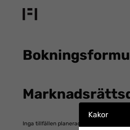
Hoppa
till
innehåll
Bokningsformu
Marknadsrätts
Kakor
Inga tillfällen planerade för denna kurs ä