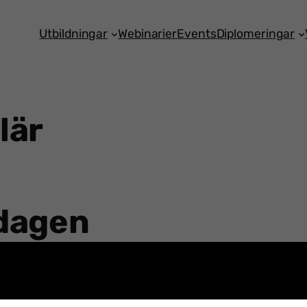
Utbildningar
Webinarier
Events
Diplomeringar
lär
dagen
nnu.