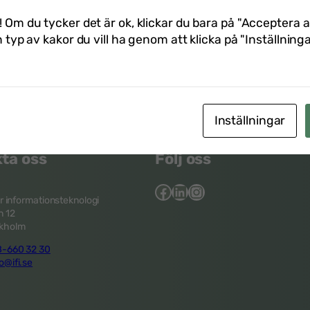
! Om du tycker det är ok, klickar du bara på "Acceptera a
atten i efterhand. Det syns inte i bokningsformuläret.
n typ av kakor du vill ha genom att klicka på "Inställninga
Inställningar
ta oss
Följ oss
Facebook
LinkedIn
Instagram
ör informationsteknologi
 12
ckholm
-660 32 30
o@ifi.se