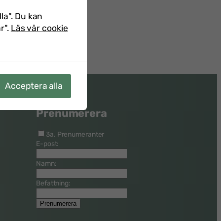
lla". Du kan
r".
Läs vår cookie
Acceptera alla
Prenumerera
3a. Prenumeranter
E-post:
Namn:
Befattning: