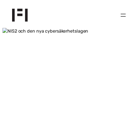
Hoppa
till
innehåll
NIS2-DAGEN
Nyheter och
implementering av
den nya
cybersäkerhetslagen