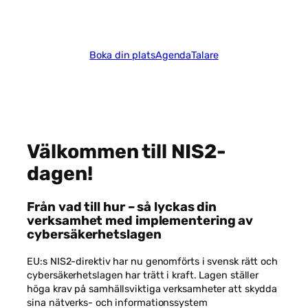
20 MAJ 2026
Boka din plats
Agenda
Talare
Nödvändiga
Dessa kakor
går inte att
Välkommen till NIS2-
välja bort. De
behövs för
dagen!
att hemsidan
över huvud
taget ska
Från vad till hur – så lyckas din
fungera.
verksamhet med implementering av
cybersäkerhetslagen
Statistik
EU:s NIS2-direktiv har nu genomförts i svensk rätt och
För att vi ska
cybersäkerhetslagen har trätt i kraft. Lagen ställer
kunna
höga krav på samhällsviktiga verksamheter att skydda
förbättra
sina nätverks- och informationssystem