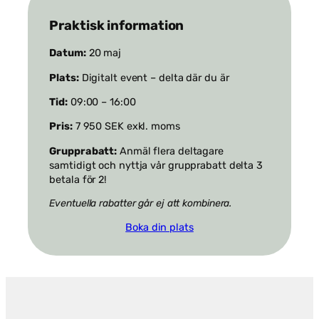
hemsidan.
Praktisk information
Marknadsföring
Datum:
20 maj
Genom att dela
med dig av dina
Plats:
Digitalt event – delta där du är
intressen och
ditt beteende när
Tid:
09:00 – 16:00
du surfar ökar du
chansen att få se
Pris:
7 950 SEK exkl. moms
personligt
Grupprabatt:
Anmäl flera deltagare
anpassat
innehåll och
samtidigt och nyttja vår grupprabatt delta 3
erbjudanden.
betala för 2!
Eventuella rabatter går ej att kombinera.
Boka din plats