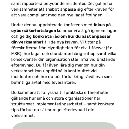
hemsidans
samt rapportera betydande incidenter. Det gäller för
funktionalitet
verksamheter att snabbt anpassa sig efter kraven för
och
att vara compliant med den nya lagstiftningen.
uppbyggnad,
baserat på
Under denna uppdaterade konferens med
fokus på
hur
cybersäkerhetslagen
kommer vi att gå igenom lagen
hemsidan
och ge dig
konkreta råd om hur du bäst anpassar
används.
din verksamhet
till de nya kraven. Vi tittar på
föreskrifterna från Myndigheten för civilt försvar (f.d.
MSB), hur lagar och standarder hänger ihop samt vilka
Upplevelse
konsekvenser din organisation står inför vid bristande
För att vår
efterlevnad. Du får även lära dig mer om hur din
hemsida ska
verksamhet kan upprätthålla kontinuitet vid
prestera så
incidenter och hur du bör tänka kring såväl nya som
bra som
befintliga avtal med leverantörer.
möjligt under
ditt besök.
Du kommer att få lyssna till praktiska erfarenheter
Om du nekar
gällande hur små och stora organisationer har
de här
kakorna
strukturerat implementeringsarbetet – samt konkreta
kommer viss
tips för hur du säkrar regelefterlevnad i din
funktionalitet
verksamhet.
att försvinna
från