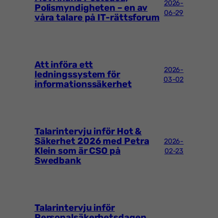
2026-
Polismyndigheten – en av
06-29
våra talare på IT-rättsforum
Att införa ett
2026-
ledningssystem för
03-02
informationssäkerhet
Talarintervju inför Hot &
Säkerhet 2026 med Petra
2026-
Klein som är CSO på
02-23
Swedbank
Talarintervju inför
Personalsäkerhetsdagen