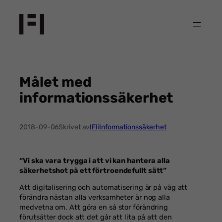
Hoppa
till
innehåll
Målet med
informationssäkerhet
2018-09-06
Skrivet av
IFI
i
Informationssäkerhet
“Vi ska vara trygga i att vi kan hantera alla
säkerhetshot på ett förtroendefullt sätt”
Att digitalisering och automatisering är på väg att
förändra nästan alla verksamheter är nog alla
medvetna om. Att göra en så stor förändring
förutsätter dock att det går att lita på att den