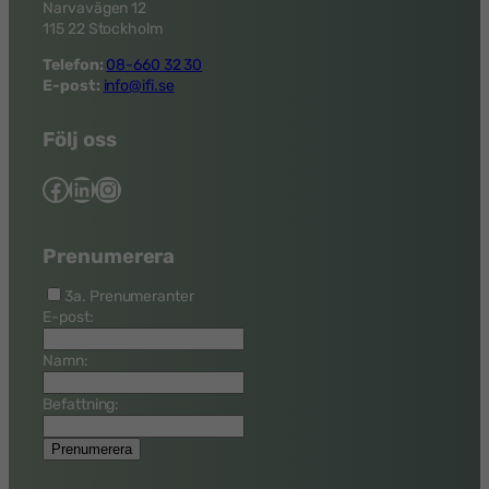
Narvavägen 12
115 22 Stockholm
Telefon:
08-660 32 30
E-post:
info@ifi.se
Följ oss
Facebook
LinkedIn
Instagram
Prenumerera
3a. Prenumeranter
E-post:
Namn:
Befattning: