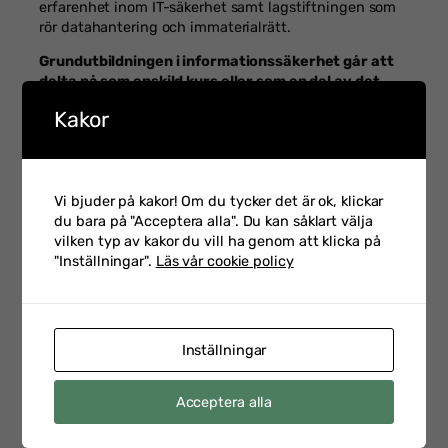
erfarenhet inom IT-säkerhet samt lagstiftningen som
rör datahantering och immaterialrätt.
Grundutbildningen i informationssäkerhet går att
delta på som enskild kurs eller som en del av det
omfattande utbildningsprogrammet diplomerad
Kakor
informationssäkerhetsstrateg.
Läs mer om våra
utbildningar inom
Vi bjuder på kakor! Om du tycker det är ok, klickar
du bara på "Acceptera alla". Du kan såklart välja
Informationssäkerhet
vilken typ av kakor du vill ha genom att klicka på
här!
"Inställningar".
Läs vår cookie policy
Inställningar
FLER INLÄGG
Acceptera alla
Möt Anana Postoaca,